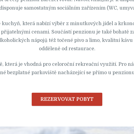
 disponuje samostatným sociálním zařízením (WC, umyva
kuchyň, která nabízí výběr z minutkových jídel a krkonošs
i přijatelnými cenami. Součástí penzionu je také bohatě 
koholických nápojů též točené pivo a limo, kvalitní kávu
odděleně od restaurace.
ě, která je vhodná pro celoroční rekreační využití. Pro ná
né bezplatné parkoviště nacházející se přímo u penzion
REZERVOVAT POBYT