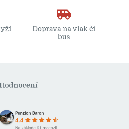
lyží
Doprava na vlak či
bus
Hodnocení
Penzion Baron
4.4
Na základe 61 recenzií