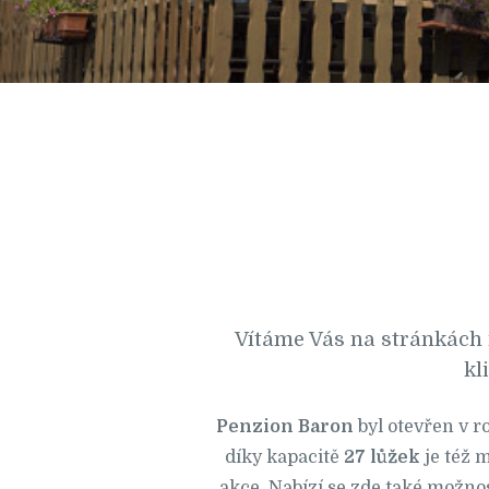
Vítáme Vás na stránkách 
kl
Penzion Baron
byl otevřen v r
díky kapacitě
27 lůžek
je též m
akce. Nabízí se zde také možno