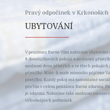
Pravý odpočinek v Krkonoších
UBYTOVÁNÍ
V penzionu Baron Vám nabízíme ubytování 
8 dvoulůžkových pokojů s možností přistýlky.
možnost dvou přistýlek a ve třech pokojích
přistýlky. Máte–li malé miminko půjčíme 
postýlku. Každý pokoj má samostatné sociáln
pro Vás v celém penzionu Baron zdarma. P
je zdarma. Nabízíme také možnost zarezerv
výhodnějších podmínek.