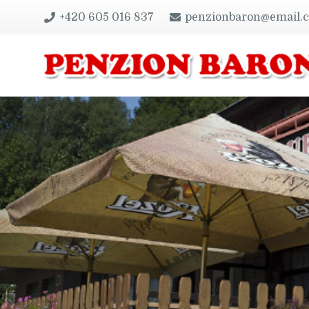
+420 605 016 837
penzionbaron@email.