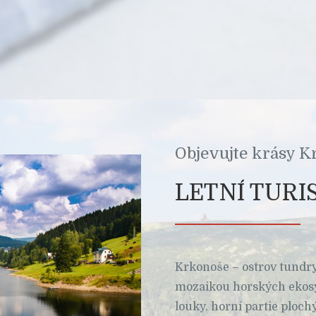
Objevujte krásy 
LETNÍ TURI
Krkonoše – ostrov tundry
mozaikou horských ekosys
louky, horní partie ploch