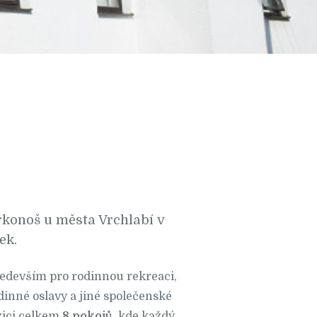
rkonoš u města Vrchlabí v
ek.
především pro rodinnou rekreaci,
odinné oslavy a jiné společenské
zici celkem
8 pokojů
, kde každý