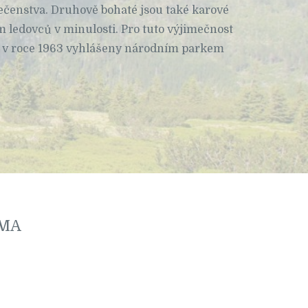
lečenstva. Druhově bohaté jsou také karové
m ledovců v minulosti. Pro tuto výjimečnost
y v roce 1963 vyhlášeny národním parkem
RMA