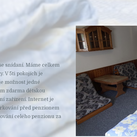
se snídaní. Máme celkem
 V 5ti pokojích je
 je možnost jedné
Vám zdarma dětskou
í zařízení. Internet je
arkování před penzionem
ování celého penzionu za