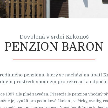
Dovolená v srdci Krkonoš
PENZION BARON
rodinného penzionu, který se nachází na úpatí K
idném prostředí vhodném pro rekreaci a odpočin
oce 1997 a je plně zaveden. Přestože je penzion vhodný 
ožné jej využít pro podnikové školení, večírky, svatby, r
st si celý penzion zarezervovat. Návštěvníkům je k dispo