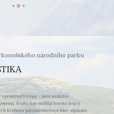
Krkonošského národního parku
STIKA
 uprostřed Evropy – jsou unikátní
témů. Svahy hor osídlují horské lesy a
ých hřebenů porůstá borovice kleč, alpínské